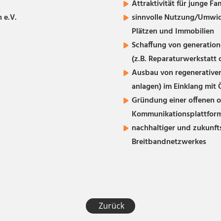
.
Attraktivität für junge Fa
 e.V.
sinnvolle Nutzung/Umwi
Plätzen und Immobilien
Schaffung von generatio
(z.B. Reparaturwerkstatt o
Ausbau von regenerativen
anlagen) im Einklang mit
Gründung einer offenen o
Kommunikationsplattform 
nachhaltiger und zukunft
Breitbandnetzwerkes
​​Zurück