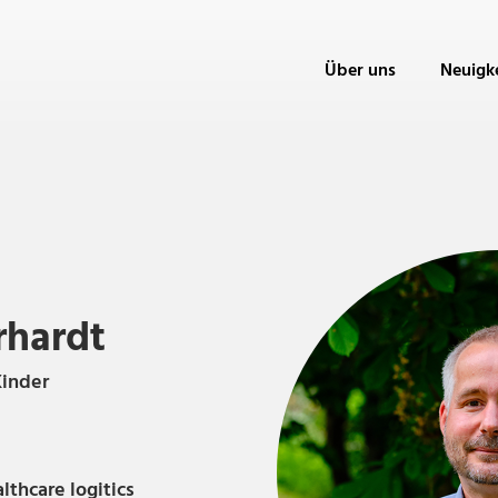
Über uns
Neuigk
rhardt
Kinder
thcare logitics