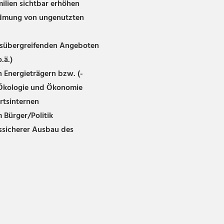
milien sichtbar erhöhen
dmung von ungenutzten
nsübergreifenden Angeboten
.ä.)
 Energieträgern bzw. (-
 Ökologie und Ökonomie
rtsinternen
Bürger/Politik
ssicherer Ausbau des